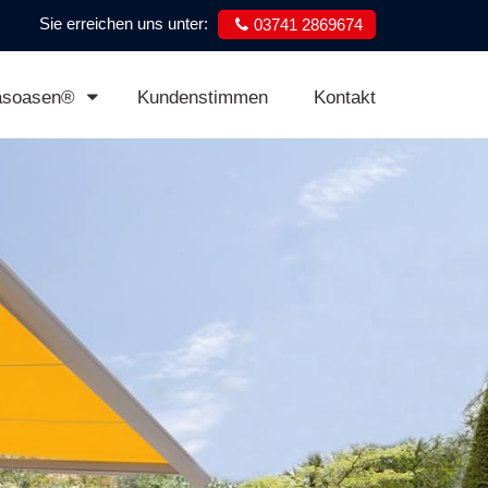
Sie erreichen uns unter:
03741 2869674
asoasen®
Kundenstimmen
Kontakt