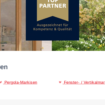
ren
Pergola-Markisen
Fenster- / Vertikalma