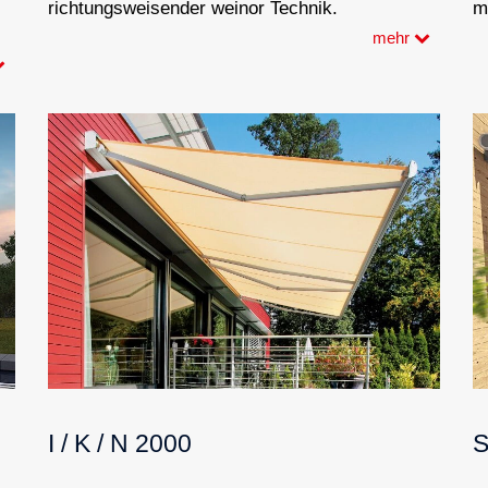
richtungsweisender weinor Technik.
m
mehr
I / K / N 2000
S